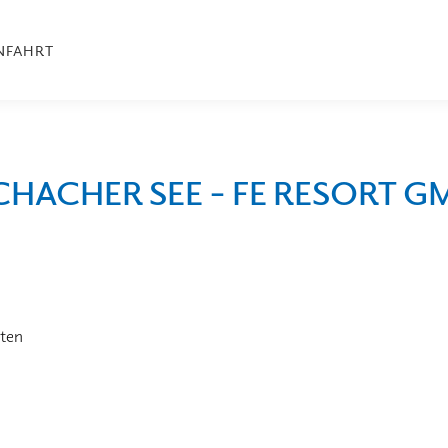
NFAHRT
HACHER SEE – FE RESORT G
nten