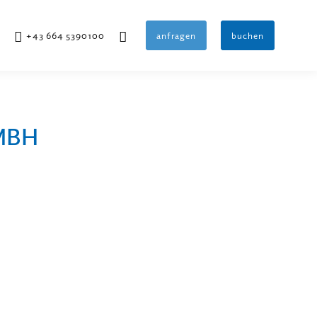
+43 664 5390100
anfragen
buchen
MBH