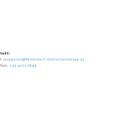
takt:
l:
rezeption@feriendorf-maltschachersee.at
efon:
+43 4277 2644