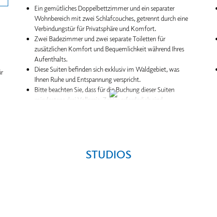
Ein gemütliches Doppelbettzimmer und ein separater
Wohnbereich mit zwei Schlafcouches, getrennt durch eine
Verbindungstür für Privatsphäre und Komfort.
Zwei Badezimmer und zwei separate Toiletten für
zusätzlichen Komfort und Bequemlichkeit während Ihres
Aufenthalts.
Diese Suiten befinden sich exklusiv im Waldgebiet, was
r
Ihnen Ruhe und Entspannung verspricht.
Bitte beachten Sie, dass für die Buchung dieser Suiten
mindestens drei Vollpreis-Zahler erforderlich sind.
Balkon oder Terrasse
STUDIOS