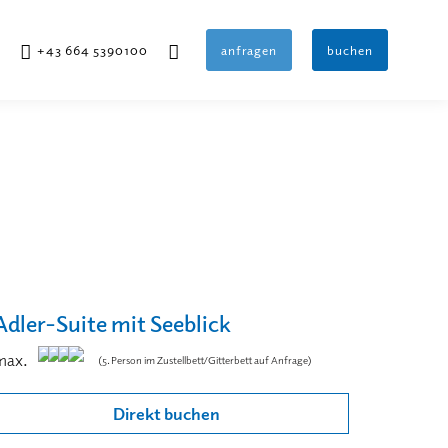
+43 664 5390100
anfragen
buchen
Adler-Suite mit Seeblick
max.
(5. Person im Zustellbett/Gitterbett auf Anfrage)
Direkt buchen