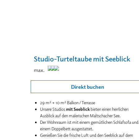
Aufenthalt noch angenehmer.
Bitte beachten Sie, dass für die Buchung dieser Suite
mindestens drei Vollpreis-Zahler erforderlich sind.
Studio-Turteltaube mit Seeblick
max.
Direkt buchen
29 m² + 10 m² Balkon / Terrasse
Unsere Studios
mit Seeblick
bieten einen herrlichen
Ausblick auf den malerischen Maltschacher See.
Der Wohnraum ist mit einem gemütlichen Schlafsofa und
einem Doppelbett ausgestattet.
Genießen Sie die frische Luft und den Seeblick auf dem