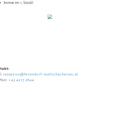
Immer im 1. Stock!
takt:
l:
rezeption@feriendorf-maltschachersee.at
efon:
+43 4277 2644