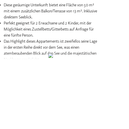
Diese geräumige Unterkunft bietet eine Fläche von 50 m²
mit einem zusätzlichen Balkon/Terrasse von 13 m². Inklusive
direktem Seeblick.
Perfekt geeignet für 2 Erwachsene und 2 Kinder, mit der
Möglichkeit eines Zustellbetts/Gitterbetts auf Anfrage für
eine fünfte Person.
Das Highlight dieses Appartements ist zweifellos seine Lage
in der ersten Reihe direkt vor dem See, was einen
atemberaubenden Blick auf den See und die majestätischen
Nockberge ermöglicht.
Das Schlafzimmer verfügt über ein komfortables
Doppelbett.
Das Badezimmer ist mit einer Dusche ausgestattet.
Im Wohnschlafraum finden Sie zwei bequeme
Schlafcouches.
Küche vorhanden