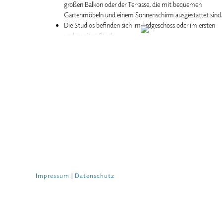
großen Balkon oder der Terrasse, die mit bequemen
Gartenmöbeln und einem Sonnenschirm ausgestattet sind
Die Studios befinden sich im Erdgeschoss oder im ersten
und zweiten Stock.
Kurze Wege zum Restaurant und zum See machen Ihren
Aufenthalt noch angenehmer.
Impressum
|
Datenschutz