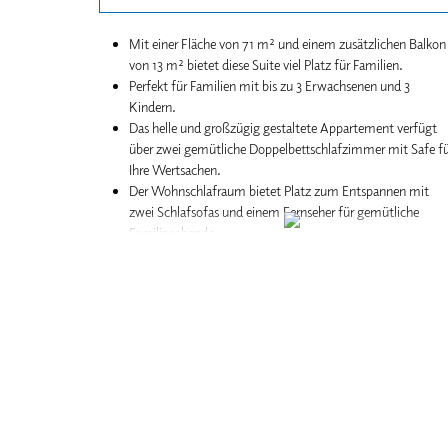
Mit einer Fläche von 71 m² und einem zusätzlichen Balkon
von 13 m² bietet diese Suite viel Platz für Familien.
Perfekt für Familien mit bis zu 3 Erwachsenen und 3
Kindern.
Das helle und großzügig gestaltete Appartement verfügt
über zwei gemütliche Doppelbettschlafzimmer mit Safe fü
Ihre Wertsachen.
Der Wohnschlafraum bietet Platz zum Entspannen mit
zwei Schlafsofas und einem Fernseher für gemütliche
Familienabende.
Die beiden Schlafräume sind durch eine durch eine
Verbindungstür getrennt.
Zwei separate Badezimmer sowie zwei WCs sorgen für
maximalen Komfort und Privatsphäre.
Ein großzügiger Essplatz bietet genügend Platz für die
ganze Familie, um gemeinsam zu essen.
Die Suite befindet sich im ersten Stock für bequemen
Zugang. Inklusive Balkon und Küchenzeile.
Kurze Wege zu unserem Restaurant, den
Freizeiteinrichtungen und dem See machen Ihren